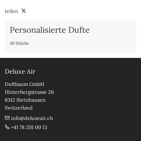
teilen
Personalisierte Dufte
50 Stücke
Deluxe Air
Duftbaum GmbH

Hinterbergstrasse 26

6312 Steinhausen

Switzerland
info@deluxeair.ch
+41 78 201 00 13