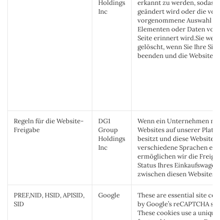
Holdings
erkannt zu werden, sodass j
Inc
geändert wird oder die von
vorgenommene Auswahl v
Elementen oder Daten von 
Seite erinnert wird.Sie wer
gelöscht, wenn Sie Ihre Sit
beenden und die Website ve
Regeln für die Website-
DG1
Wenn ein Unternehmen me
Freigabe
Group
Websites auf unserer Platt
Holdings
besitzt und diese Websites
Inc
verschiedene Sprachen ent
ermöglichen wir die Freiga
Status Ihres Einkaufswagen
zwischen diesen Websites.
PREF,NID, HSID, APISID,
Google
These are essential site coo
SID
by Google’s reCAPTCHA sy
These cookies use a unique 