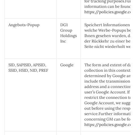
for tracking purposes.Furt
information can be found at
https://policies.google.co
Angebots-Popup
DG1
Speichert Informationen da
Group
welche Werbe-Popups bere
Holdings
Ihnen gesehen wurden, dami
Inc
der Rückkehr zu einer bes
Seite nicht wiederholt wer
SID, SAPISID, APISID,
Google
The form and extent of dat
SSID, HSID, NID, PREF
collection in this context is
determined by Google and
include the transmission of
address and a connection t
user’s Google Account. If y
restrict the connection to 
Google Account, we suggest
out before using the respec
service.Further informatio
concerning GM can be foun
https://policies.google.co