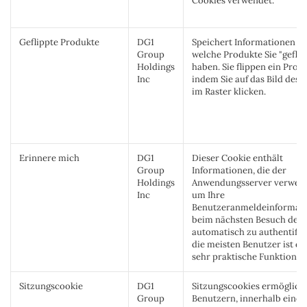
Cookies verwendet.
Geflippte Produkte
DG1
Speichert Informationen da
Group
welche Produkte Sie "geflip
Holdings
haben. Sie flippen ein Produ
Inc
indem Sie auf das Bild des 
im Raster klicken.
Erinnere mich
DG1
Dieser Cookie enthält
Group
Informationen, die der
Holdings
Anwendungsserver verwend
Inc
um Ihre
Benutzeranmeldeinformat
beim nächsten Besuch der 
automatisch zu authentifizi
die meisten Benutzer ist di
sehr praktische Funktion.
Sitzungscookie
DG1
Sitzungscookies ermöglich
Group
Benutzern, innerhalb einer