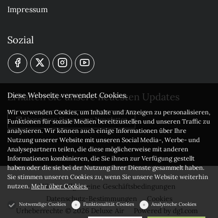
Impressum
Sozial
Erhalten Sie unsere neuesten Updates
Diese Webseite verwendet Cookies.
Wir verwenden Cookies, um Inhalte und Anzeigen zu personalisieren,
Abonnieren Sie unseren Newsletter
Funktionen für soziale Medien bereitzustellen und unseren Traffic zu
analysieren. Wir können auch einige Informationen über Ihre
Nutzung unserer Website mit unseren Social Media-, Werbe- und
Analysepartnern teilen, die diese möglicherweise mit anderen
Informationen kombinieren, die Sie ihnen zur Verfügung gestellt
haben oder die sie bei der Nutzung ihrer Dienste gesammelt haben.
Sie stimmen unseren Cookies zu, wenn Sie unsere Website weiterhin
nutzen.
Mehr über Cookies.
Hilfe
Allgemeine Geschäftsbedingungen
Datenschutz-Bestimmungen
Cookies
Notwendige Cookies
Funktionalität Cookies
Analytische Cookies
Urheberrechte © 2026 Deluxe Air
Powered by
dg1.com