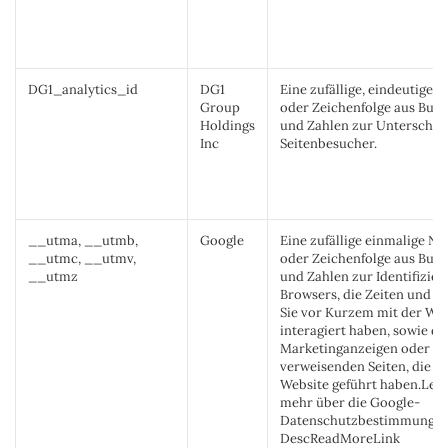
DG1_analytics_id
DG1
Eine zufällige, eindeutige
Group
oder Zeichenfolge aus Buc
Holdings
und Zahlen zur Unterschei
Inc
Seitenbesucher.
__utma, __utmb,
Google
Eine zufällige einmalige 
__utmc, __utmv,
oder Zeichenfolge aus Buc
__utmz
und Zahlen zur Identifizier
Browsers, die Zeiten und Da
Sie vor Kurzem mit der We
interagiert haben, sowie di
Marketinganzeigen oder
verweisenden Seiten, die Si
Website geführt haben.Lese
mehr über die Google-
Datenschutzbestimmungen
DescReadMoreLink