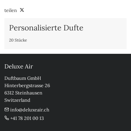
teilen
Personalisierte Dufte
20 Stücke
Deluxe Air
Duftbaum GmbH

Hinterbergstrasse 26

6312 Steinhausen

Switzerland
info@deluxeair.ch
+41 78 201 00 13