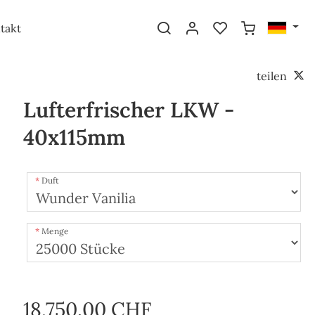
takt
teilen
Lufterfrischer LKW -
40x115mm
Duft
Menge
18,750.00 CHF