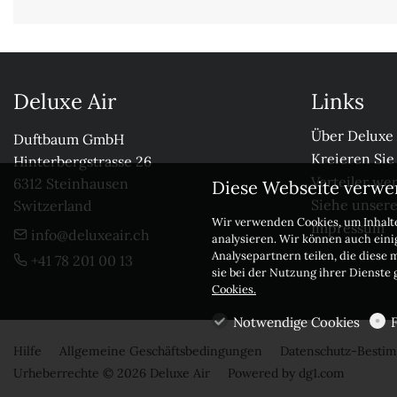
Deluxe Air
Links
Über Deluxe 
Duftbaum GmbH

Kreieren Sie
Hinterbergstrasse 26

Verteiler we
6312 Steinhausen

Diese Webseite verwe
Siehe unser
Switzerland
Wir verwenden Cookies, um Inhalte
Impressum
info@deluxeair.ch
analysieren. Wir können auch ein
Analysepartnern teilen, die diese 
+41 78 201 00 13
sie bei der Nutzung ihrer Dienste
Cookies.
Notwendige Cookies
Hilfe
Allgemeine Geschäftsbedingungen
Datenschutz-Best
Urheberrechte © 2026 Deluxe Air
Powered by
dg1.com