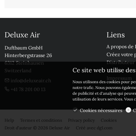
Deluxe Air
Liens
A propos de 
Duftbaum GmbH

Créez votre p
Hinterbergstrasse 26

Distributeur
6312 Steinhausen

Ce site web utilise de
Vérifiez nos
Switzerland
Impressum
info@deluxeair.ch
Nous utilisons des cookies pour per
notre trafic. Nous pouvons égaleme
+41 78 201 00 13
de publicité et d'analyse qui peuve
utilisation de leurs services. Vous
Cookies nécessaires
C
Help
Termes et conditions
Privacy policy
Cookies
Droit d'auteur © 2026 Deluxe Air
Créé avec
dg1.com