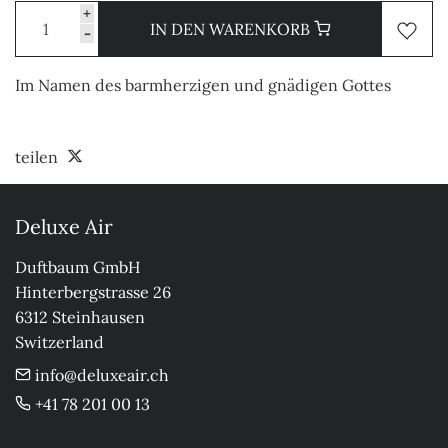
+
IN DEN WARENKORB
-
Im Namen des barmherzigen und gnädigen Gottes
teilen
Deluxe Air
Duftbaum GmbH

Hinterbergstrasse 26

6312 Steinhausen

Switzerland
info@deluxeair.ch
+41 78 201 00 13