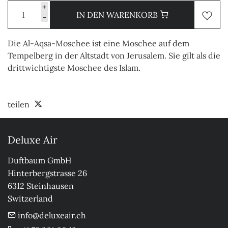
+
IN DEN WARENKORB
-
Die Al-Aqsa-Moschee ist eine Moschee auf dem
Tempelberg in der Altstadt von Jerusalem. Sie gilt als die
drittwichtigste Moschee des Islam.
teilen
Deluxe Air
Duftbaum GmbH

Hinterbergstrasse 26

6312 Steinhausen

Switzerland
info@deluxeair.ch