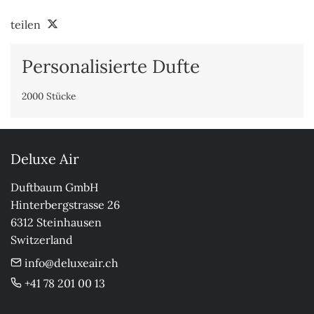
teilen
Personalisierte Dufte
2000 Stücke
Deluxe Air
Duftbaum GmbH

Hinterbergstrasse 26

6312 Steinhausen

Switzerland
info@deluxeair.ch
+41 78 201 00 13