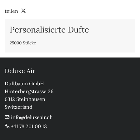
teilen
Personalisierte Dufte
25000 Stücke
Deluxe Air
Duftbaum GmbH

Hinterbergstrasse 26

6312 Steinhausen

Switzerland
info@deluxeair.ch
+41 78 201 00 13