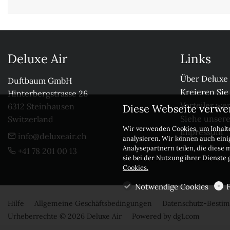
Deluxe Air
Links
Über Deluxe 
Duftbaum GmbH

Kreieren Sie
Hinterbergstrasse 26

Verteiler we
6312 Steinhausen

Diese Webseite verwe
Siehe unser
Switzerland
Wir verwenden Cookies, um Inhalte
Impressum
info@deluxeair.ch
analysieren. Wir können auch ein
Analysepartnern teilen, die diese 
+41 78 201 00 13
sie bei der Nutzung ihrer Dienste
Cookies.
Notwendige Cookies
Hilfe
Allgemeine Geschäftsbedingungen
Datenschutz-Best
Urheberrechte © 2026 Deluxe Air
Powered by
dg1.com