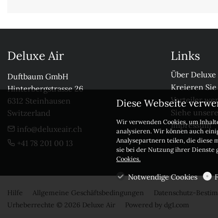
Deluxe Air
Links
Über Deluxe 
Duftbaum GmbH

Kreieren Sie
Hinterbergstrasse 26

Verteiler we
6312 Steinhausen

Diese Webseite verwe
Siehe unser
Switzerland
Wir verwenden Cookies, um Inhalte
Impressum
info@deluxeair.ch
analysieren. Wir können auch ein
Analysepartnern teilen, die diese 
+41 78 201 00 13
sie bei der Nutzung ihrer Dienste
Cookies.
Notwendige Cookies
Hilfe
Allgemeine Geschäftsbedingungen
Datenschutz-Best
Urheberrechte © 2026 Deluxe Air
Powered by
dg1.com