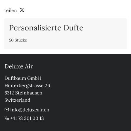
teilen
Personalisierte Dufte
50 Stücke
Deluxe Air
Duftbaum GmbH

Hinterbergstrasse 26

6312 Steinhausen

Switzerland
info@deluxeair.ch
+41 78 201 00 13