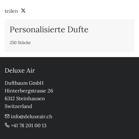
teilen
Personalisierte Dufte
250 Stücke
Deluxe Air
Duftbaum GmbH

Hinterbergstrasse 26

6312 Steinhausen

Switzerland
info@deluxeair.ch
+41 78 201 00 13