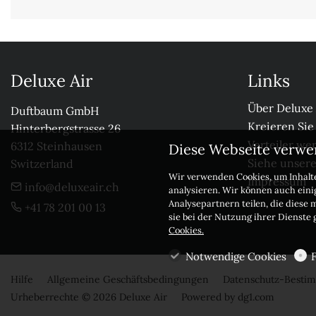
Deluxe Air
Links
Über Deluxe 
Duftbaum GmbH

Kreieren Sie
Hinterbergstrasse 26

Verteiler we
6312 Steinhausen

Diese Webseite verwe
Siehe unser
Switzerland
Wir verwenden Cookies, um Inhalte
Impressum
info@deluxeair.ch
analysieren. Wir können auch ein
Analysepartnern teilen, die diese 
+41 78 201 00 13
sie bei der Nutzung ihrer Dienste
Cookies.
Notwendige Cookies
Hilfe
Allgemeine Geschäftsbedingungen
Datenschutz-Best
Urheberrechte © 2026 Deluxe Air
Powered by
dg1.com