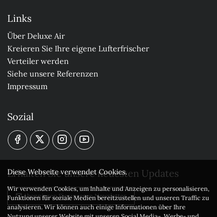
Links
Über Deluxe Air
Kreieren Sie Ihre eigene Lufterfrischer
Verteiler werden
Siehe unsere Referenzen
Impressum
Sozial
Erhalten Sie unsere neuesten Updates
Diese Webseite verwendet Cookies.
Wir verwenden Cookies, um Inhalte und Anzeigen zu personalisieren,
Abonnieren Sie unseren Newsletter
Funktionen für soziale Medien bereitzustellen und unseren Traffic zu
analysieren. Wir können auch einige Informationen über Ihre
Nutzung unserer Website mit unseren Social Media-, Werbe- und