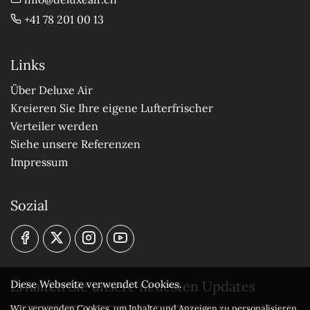
+41 78 201 00 13
Links
Über Deluxe Air
Kreieren Sie Ihre eigene Lufterfrischer
Verteiler werden
Siehe unsere Referenzen
Impressum
Sozial
Erhalten Sie unsere neuesten Updates
Diese Webseite verwendet Cookies.
Wir verwenden Cookies, um Inhalte und Anzeigen zu personalisieren,