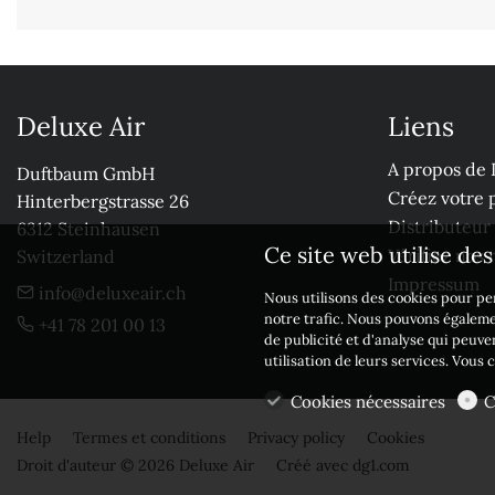
Deluxe Air
Liens
A propos de 
Duftbaum GmbH

Créez votre p
Hinterbergstrasse 26

Distributeur
6312 Steinhausen

Ce site web utilise de
Vérifiez nos
Switzerland
Impressum
info@deluxeair.ch
Nous utilisons des cookies pour per
notre trafic. Nous pouvons égaleme
+41 78 201 00 13
de publicité et d'analyse qui peuve
utilisation de leurs services. Vous
Cookies nécessaires
C
Help
Termes et conditions
Privacy policy
Cookies
Droit d'auteur © 2026 Deluxe Air
Créé avec
dg1.com