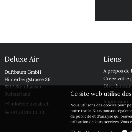
Deluxe Air
Liens
A propos de 
Duftbaum GmbH

Créez votre p
Hinterbergstrasse 26

Distributeur
6312 Steinhausen

Ce site web utilise de
Vérifiez nos
Switzerland
Impressum
info@deluxeair.ch
Nous utilisons des cookies pour per
notre trafic. Nous pouvons égaleme
+41 78 201 00 13
de publicité et d'analyse qui peuve
utilisation de leurs services. Vous