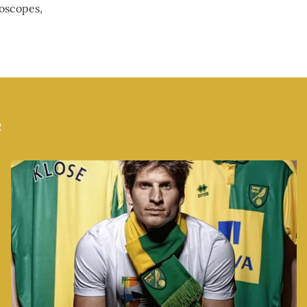
roscopes,
e