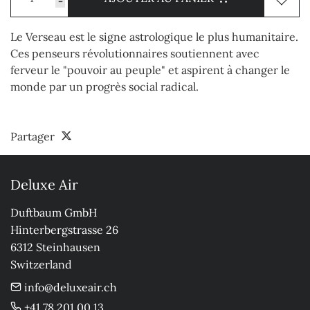
-
Le Verseau est le signe astrologique le plus humanitaire.
Ces penseurs révolutionnaires soutiennent avec
ferveur le "pouvoir au peuple" et aspirent à changer le
monde par un progrès social radical.
Partager
Deluxe Air
Duftbaum GmbH

Hinterbergstrasse 26

6312 Steinhausen

Switzerland
info@deluxeair.ch
+41 78 201 00 13