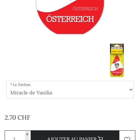
Le Parfum
2.70 CHF
+
AJOUTER AU PANIER