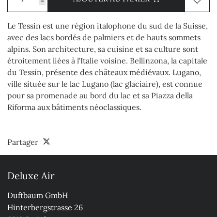
-
Le Tessin est une région italophone du sud de la Suisse,
avec des lacs bordés de palmiers et de hauts sommets
alpins. Son architecture, sa cuisine et sa culture sont
étroitement liées à l'Italie voisine. Bellinzona, la capitale
du Tessin, présente des châteaux médiévaux. Lugano,
ville située sur le lac Lugano (lac glaciaire), est connue
pour sa promenade au bord du lac et sa Piazza della
Riforma aux bâtiments néoclassiques.
Partager
Deluxe Air
Duftbaum GmbH

Hinterbergstrasse 26
