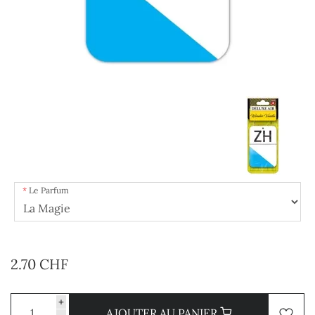
Le Parfum
2.70 CHF
+
AJOUTER AU PANIER