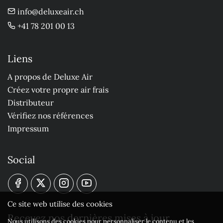
info@deluxeair.ch
+41 78 201 00 13
Liens
A propos de Deluxe Air
Créez votre propre air frais
Distributeur
Vérifiez nos références
Impressum
Social
Ce site web utilise des cookies
Recevez nos dernières mises à jour
Nous utilisons des cookies pour personnaliser le contenu et les